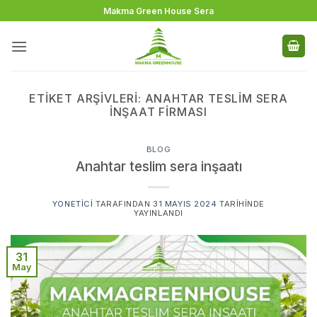
İçeriğe
Makma Green House Sera
atla
ETIKET ARŞIVLERI:
ANAHTAR TESLIM SERA
INŞAAT FIRMASI
BLOG
Anahtar teslim sera inşaatı
YONETICI
TARAFINDAN
31 MAYIS 2024
TARIHINDE
YAYINLANDI
31
May