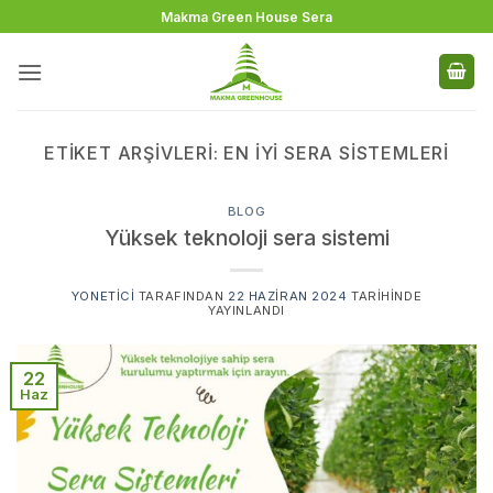
İçeriğe
Makma Green House Sera
atla
ETIKET ARŞIVLERI:
EN IYI SERA SISTEMLERI
BLOG
Yüksek teknoloji sera sistemi
YONETICI
TARAFINDAN
22 HAZIRAN 2024
TARIHINDE
YAYINLANDI
22
Haz