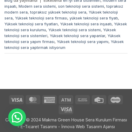
Blog
'da yayınlandı
|
Etiketlendi
en iyi sera sistemleri
,
modern sera
inşaatı
,
Modern sera sistemi
,
son teknoloji sera sistemi
,
topraksız
modern sera
,
topraksız yüksek teknoloji sera
,
Yüksek teknoloji
sera
,
Yüksek teknoloji sera firması
,
yüksek teknoloji sera fiyatı
,
Yüksek teknoloji sera fiyatları
,
Yüksek teknoloji sera inşaatı
,
Yüksek
teknoloji sera kurulumu
,
Yüksek teknoloji sera sistemi
,
Yüksek
teknoloji sera sistemleri
,
Yüksek teknoloji sera yapanlar
,
Yüksek
teknoloji sera yapım firması
,
Yüksek teknoloji sera yapımı
,
Yüksek
teknoloji sera yaptırmak istiyorum
Visa
MasterCard
American
Atm
Bank
Credit
Maes
Express
Transfer
Card
Visa
Electron
Copyright © 2024 Makma Green House Sera Kurulum Firması
- E-Ticaret Tasarımı -
İnnova Web Tasarım Ajansı