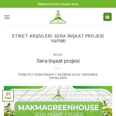
İçeriğe
Makma Green House Sera
atla
ETIKET ARŞIVLERI:
SERA INŞAAT PROJESI
YAPIMI
BLOG
Sera inşaat projesi
YONETICI
TARAFINDAN
1 HAZIRAN 2024
TARIHINDE
YAYINLANDI
01
Haz