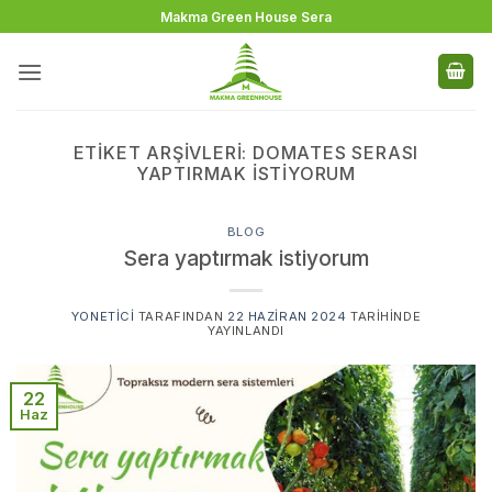
İçeriğe
Makma Green House Sera
atla
ETIKET ARŞIVLERI:
DOMATES SERASI
YAPTIRMAK ISTIYORUM
BLOG
Sera yaptırmak istiyorum
YONETICI
TARAFINDAN
22 HAZIRAN 2024
TARIHINDE
YAYINLANDI
22
Haz