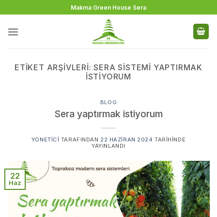
İçeriğe
Makma Green House Sera
atla
ETIKET ARŞIVLERI:
SERA SISTEMI YAPTIRMAK
ISTIYORUM
BLOG
Sera yaptırmak istiyorum
YONETICI
TARAFINDAN
22 HAZIRAN 2024
TARIHINDE
YAYINLANDI
22
Haz