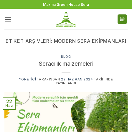
İçeriğe
Makma Green House Sera
atla
ETIKET ARŞIVLERI:
MODERN SERA EKIPMANLARI
BLOG
Seracılık malzemeleri
YONETICI
TARAFINDAN
22 HAZIRAN 2024
TARIHINDE
YAYINLANDI
22
Haz