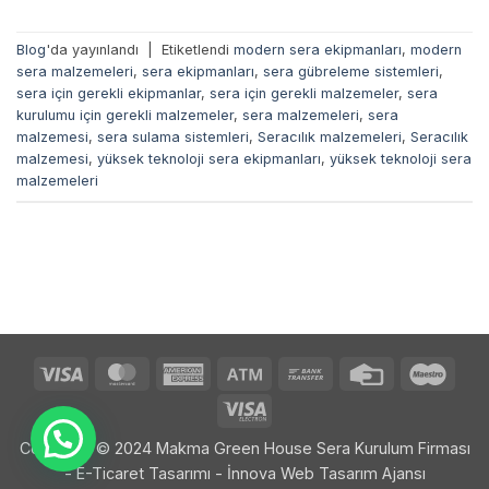
Blog
'da yayınlandı
|
Etiketlendi
modern sera ekipmanları
,
modern
sera malzemeleri
,
sera ekipmanları
,
sera gübreleme sistemleri
,
sera için gerekli ekipmanlar
,
sera için gerekli malzemeler
,
sera
kurulumu için gerekli malzemeler
,
sera malzemeleri
,
sera
malzemesi
,
sera sulama sistemleri
,
Seracılık malzemeleri
,
Seracılık
malzemesi
,
yüksek teknoloji sera ekipmanları
,
yüksek teknoloji sera
malzemeleri
Visa
MasterCard
American
Atm
Bank
Credit
Maes
Express
Transfer
Card
Visa
Electron
Copyright © 2024 Makma Green House Sera Kurulum Firması
- E-Ticaret Tasarımı -
İnnova Web Tasarım Ajansı