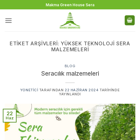
İçeriğe
Makma Green House Sera
atla
ETIKET ARŞIVLERI:
YÜKSEK TEKNOLOJI SERA
MALZEMELERI
BLOG
Seracılık malzemeleri
YONETICI
TARAFINDAN
22 HAZIRAN 2024
TARIHINDE
YAYINLANDI
22
Haz