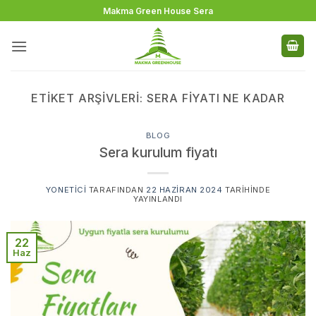
İçeriğe
Makma Green House Sera
atla
ETIKET ARŞIVLERI:
SERA FIYATI NE KADAR
BLOG
Sera kurulum fiyatı
YONETICI
TARAFINDAN
22 HAZIRAN 2024
TARIHINDE
YAYINLANDI
22
Haz