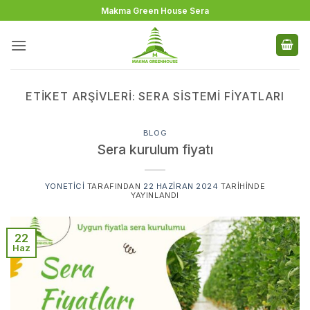
İçeriğe
Makma Green House Sera
atla
ETIKET ARŞIVLERI:
SERA SISTEMI FIYATLARI
BLOG
Sera kurulum fiyatı
YONETICI
TARAFINDAN
22 HAZIRAN 2024
TARIHINDE
YAYINLANDI
22
Haz