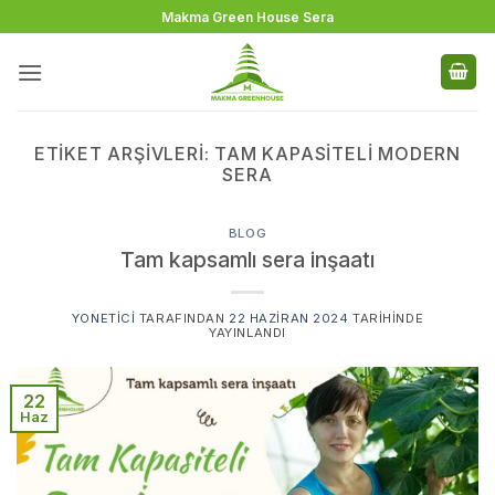
İçeriğe
Makma Green House Sera
atla
ETIKET ARŞIVLERI:
TAM KAPASITELI MODERN
SERA
BLOG
Tam kapsamlı sera inşaatı
YONETICI
TARAFINDAN
22 HAZIRAN 2024
TARIHINDE
YAYINLANDI
22
Haz