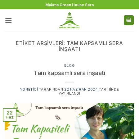
İçeriğe
Makma Green House Sera
atla
ETIKET ARŞIVLERI:
TAM KAPSAMLI SERA
INŞAATI
BLOG
Tam kapsamlı sera inşaatı
YONETICI
TARAFINDAN
22 HAZIRAN 2024
TARIHINDE
YAYINLANDI
22
Haz